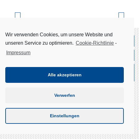
Nächster
Vorheriger
Beitrag
Beitrag
Wir verwenden Cookies, um unsere Website und
Copyright © 2026
Bickel Maschinen- und Anlagentechnik
unseren Service zu optimieren.
Cookie-Richtlinie
-
Impressum
responsive
webdesign
by
intermedia
Kontakt
Sitemap
Datenschutzerklärung
Impressum
Alle akzeptieren
Cookie-Richtlinie (EU)
Verwerfen
Einstellungen