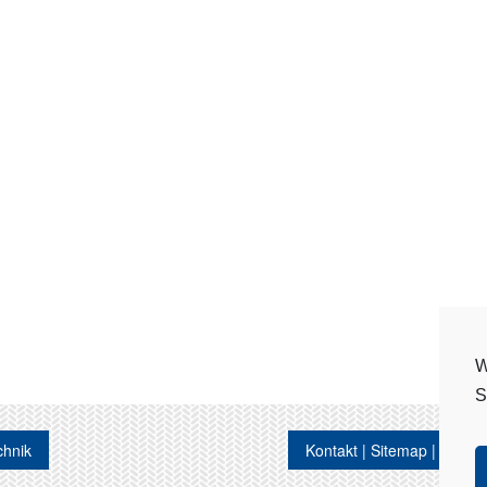
W
S
chnik
Kontakt
Sitemap
Datens