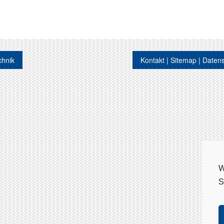
chnik
Kontakt
Sitemap
Datens
W
S