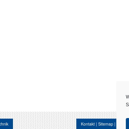
W
S
chnik
Kontakt
Sitemap
Datens